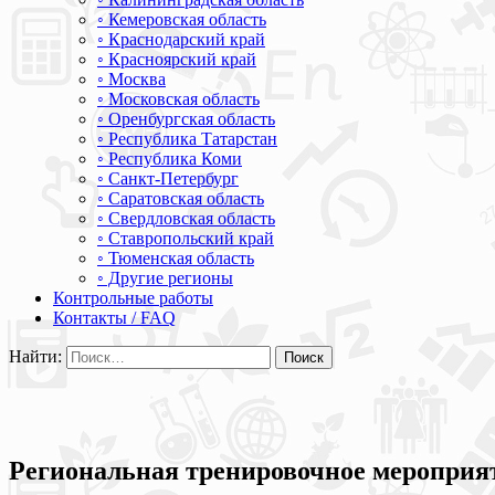
◦ Кемеровская область
◦ Краснодарский край
◦ Красноярский край
◦ Москва
◦ Московская область
◦ Оренбургская область
◦ Республика Татарстан
◦ Республика Коми
◦ Санкт-Петербург
◦ Саратовская область
◦ Свердловская область
◦ Ставропольский край
◦ Тюменская область
◦ Другие регионы
Контрольные работы
Контакты / FAQ
Найти:
Региональная тренировочное мероприят