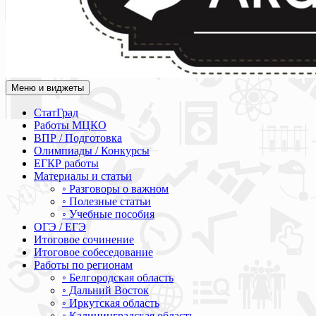
Меню и виджеты
Академия СОВА
Подготовка к ЕГЭ, ОГЭ, ВПР, МЦКО, СтатГрад, КДР, ВОШ, о
СтатГрад
Работы МЦКО
ВПР / Подготовка
Олимпиады / Конкурсы
ЕГКР работы
Материалы и статьи
◦ Разговоры о важном
◦ Полезные статьи
◦ Учебные пособия
ОГЭ / ЕГЭ
Итоговое сочинение
Итоговое собеседование
Работы по регионам
◦ Белгородская область
◦ Дальний Восток
◦ Иркутская область
◦ Калининградская область