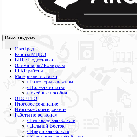
Меню и виджеты
Академия СОВА
Подготовка к ЕГЭ, ОГЭ, ВПР, МЦКО, СтатГрад, КДР, ВОШ, о
СтатГрад
Работы МЦКО
ВПР / Подготовка
Олимпиады / Конкурсы
ЕГКР работы
Материалы и статьи
◦ Разговоры о важном
◦ Полезные статьи
◦ Учебные пособия
ОГЭ / ЕГЭ
Итоговое сочинение
Итоговое собеседование
Работы по регионам
◦ Белгородская область
◦ Дальний Восток
◦ Иркутская область
◦ Калининградская область