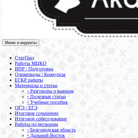
Меню и виджеты
Академия СОВА
Подготовка к ЕГЭ, ОГЭ, ВПР, МЦКО, СтатГрад, КДР, ВОШ,
олимпиады и конкурсы
СтатГрад
Работы МЦКО
ВПР / Подготовка
Олимпиады / Конкурсы
ЕГКР работы
Материалы и статьи
◦ Разговоры о важном
◦ Полезные статьи
◦ Учебные пособия
ОГЭ / ЕГЭ
Итоговое сочинение
Итоговое собеседование
Работы по регионам
◦ Белгородская область
◦ Дальний Восток