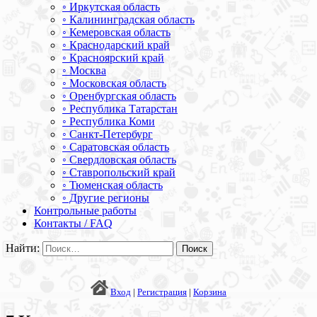
◦ Иркутская область
◦ Калининградская область
◦ Кемеровская область
◦ Краснодарский край
◦ Красноярский край
◦ Москва
◦ Московская область
◦ Оренбургская область
◦ Республика Татарстан
◦ Республика Коми
◦ Санкт-Петербург
◦ Саратовская область
◦ Свердловская область
◦ Ставропольский край
◦ Тюменская область
◦ Другие регионы
Контрольные работы
Контакты / FAQ
Найти:
Вход
|
Регистрация
|
Корзина