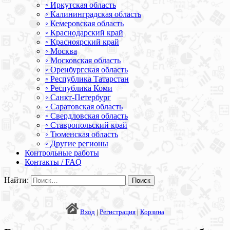
◦ Иркутская область
◦ Калининградская область
◦ Кемеровская область
◦ Краснодарский край
◦ Красноярский край
◦ Москва
◦ Московская область
◦ Оренбургская область
◦ Республика Татарстан
◦ Республика Коми
◦ Санкт-Петербург
◦ Саратовская область
◦ Свердловская область
◦ Ставропольский край
◦ Тюменская область
◦ Другие регионы
Контрольные работы
Контакты / FAQ
Найти:
Вход
|
Регистрация
|
Корзина