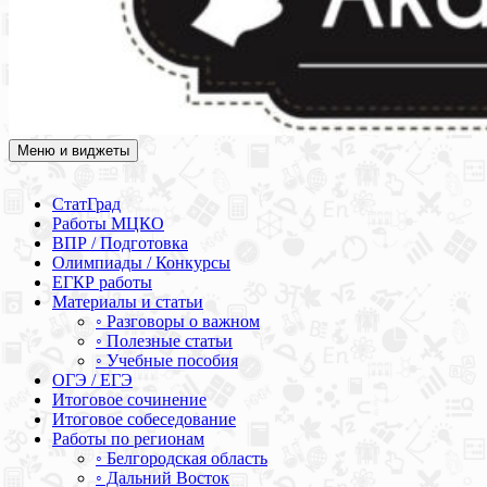
Меню и виджеты
Академия СОВА
Подготовка к ЕГЭ, ОГЭ, ВПР, МЦКО, СтатГрад, КДР, ВОШ,
олимпиады и конкурсы
СтатГрад
Работы МЦКО
ВПР / Подготовка
Олимпиады / Конкурсы
ЕГКР работы
Материалы и статьи
◦ Разговоры о важном
◦ Полезные статьи
◦ Учебные пособия
ОГЭ / ЕГЭ
Итоговое сочинение
Итоговое собеседование
Работы по регионам
◦ Белгородская область
◦ Дальний Восток