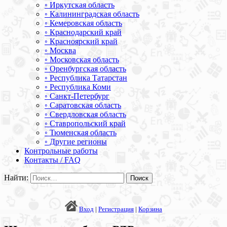
◦ Иркутская область
◦ Калининградская область
◦ Кемеровская область
◦ Краснодарский край
◦ Красноярский край
◦ Москва
◦ Московская область
◦ Оренбургская область
◦ Республика Татарстан
◦ Республика Коми
◦ Санкт-Петербург
◦ Саратовская область
◦ Свердловская область
◦ Ставропольский край
◦ Тюменская область
◦ Другие регионы
Контрольные работы
Контакты / FAQ
Найти:
Вход
|
Регистрация
|
Корзина