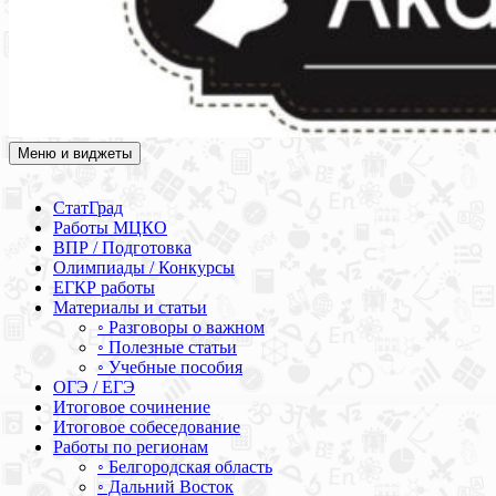
Меню и виджеты
Академия СОВА
Подготовка к ЕГЭ, ОГЭ, ВПР, МЦКО, СтатГрад, КДР, ВОШ,
олимпиады и конкурсы
СтатГрад
Работы МЦКО
ВПР / Подготовка
Олимпиады / Конкурсы
ЕГКР работы
Материалы и статьи
◦ Разговоры о важном
◦ Полезные статьи
◦ Учебные пособия
ОГЭ / ЕГЭ
Итоговое сочинение
Итоговое собеседование
Работы по регионам
◦ Белгородская область
◦ Дальний Восток