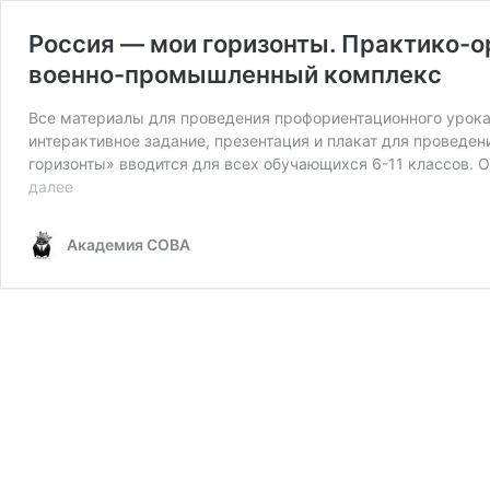
Россия — мои горизонты. Практико-ор
военно-промышленный комплекс
Все материалы для проведения профориентационного урока 
интерактивное задание, презентация и плакат для проведе
горизонты» вводится для всех обучающихся 6-11 классов.
Россия
далее
—
мои
Академия СОВА
горизонты.
Практико-
ориентированное
занятие
на
7
мая
для
6-
11
классов.