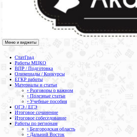
Меню и виджеты
Академия СОВА
Подготовка к ЕГЭ, ОГЭ, ВПР, МЦКО, СтатГрад, КДР, ВОШ,
олимпиады и конкурсы
СтатГрад
Работы МЦКО
ВПР / Подготовка
Олимпиады / Конкурсы
ЕГКР работы
Материалы и статьи
◦ Разговоры о важном
◦ Полезные статьи
◦ Учебные пособия
ОГЭ / ЕГЭ
Итоговое сочинение
Итоговое собеседование
Работы по регионам
◦ Белгородская область
◦ Дальний Восток