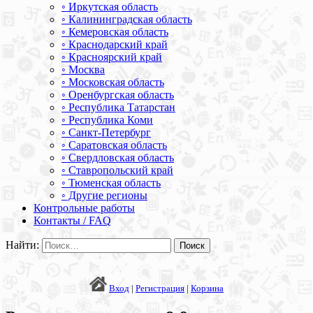
◦ Иркутская область
◦ Калининградская область
◦ Кемеровская область
◦ Краснодарский край
◦ Красноярский край
◦ Москва
◦ Московская область
◦ Оренбургская область
◦ Республика Татарстан
◦ Республика Коми
◦ Санкт-Петербург
◦ Саратовская область
◦ Свердловская область
◦ Ставропольский край
◦ Тюменская область
◦ Другие регионы
Контрольные работы
Контакты / FAQ
Найти:
Вход
|
Регистрация
|
Корзина