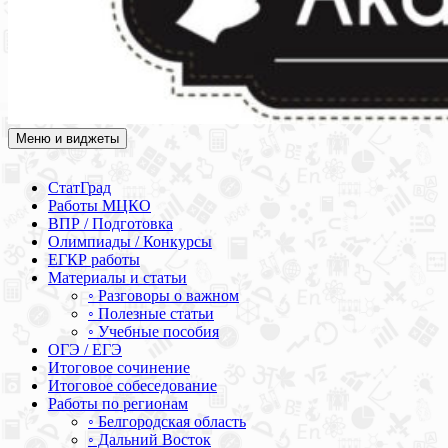
Меню и виджеты
Академия СОВА
Подготовка к ЕГЭ, ОГЭ, ВПР, МЦКО, СтатГрад, КДР, ВОШ,
олимпиады и конкурсы
СтатГрад
Работы МЦКО
ВПР / Подготовка
Олимпиады / Конкурсы
ЕГКР работы
Материалы и статьи
◦ Разговоры о важном
◦ Полезные статьи
◦ Учебные пособия
ОГЭ / ЕГЭ
Итоговое сочинение
Итоговое собеседование
Работы по регионам
◦ Белгородская область
◦ Дальний Восток