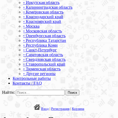
◦ Иркутская область
◦ Калининградская область
◦ Кемеровская область
◦ Краснодарский край
◦ Красноярский край
◦ Москва
◦ Московская область
◦ Оренбургская область
◦ Республика Татарстан
◦ Республика Коми
◦ Санкт-Петербург
◦ Саратовская область
◦ Свердловская область
◦ Ставропольский край
◦ Тюменская область
◦ Другие регионы
Контрольные работы
Контакты / FAQ
Найти:
Вход
|
Регистрация
|
Корзина