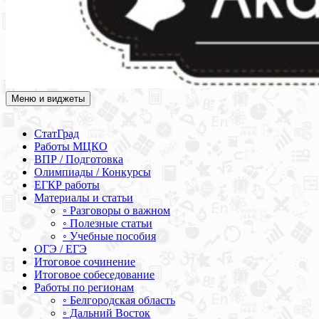
Меню и виджеты
Академия СОВА
Подготовка к ЕГЭ, ОГЭ, ВПР, МЦКО, СтатГрад, КДР, ВОШ,
олимпиады и конкурсы
СтатГрад
Работы МЦКО
ВПР / Подготовка
Олимпиады / Конкурсы
ЕГКР работы
Материалы и статьи
◦ Разговоры о важном
◦ Полезные статьи
◦ Учебные пособия
ОГЭ / ЕГЭ
Итоговое сочинение
Итоговое собеседование
Работы по регионам
◦ Белгородская область
◦ Дальний Восток