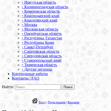
◦ Иркутская область
◦ Калининградская область
◦ Кемеровская область
◦ Краснодарский край
◦ Красноярский край
◦ Москва
◦ Московская область
◦ Оренбургская область
◦ Республика Татарстан
◦ Республика Коми
◦ Санкт-Петербург
◦ Саратовская область
◦ Свердловская область
◦ Ставропольский край
◦ Тюменская область
◦ Другие регионы
Контрольные работы
Контакты / FAQ
Найти:
Вход
|
Регистрация
|
Корзина