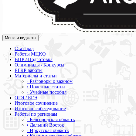
Меню и виджеты
Академия СОВА
Подготовка к ЕГЭ, ОГЭ, ВПР, МЦКО, СтатГрад, КДР, ВОШ, о
СтатГрад
Работы МЦКО
ВПР / Подготовка
Олимпиады / Конкурсы
ЕГКР работы
Материалы и статьи
◦ Разговоры о важном
◦ Полезные статьи
◦ Учебные пособия
ОГЭ / ЕГЭ
Итоговое сочинение
Итоговое собеседование
Работы по регионам
◦ Белгородская область
◦ Дальний Восток
◦ Иркутская область
◦ Калининградская область