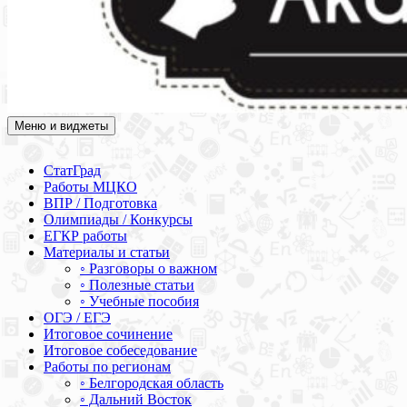
Меню и виджеты
Академия СОВА
Подготовка к ЕГЭ, ОГЭ, ВПР, МЦКО, СтатГрад, КДР, ВОШ,
олимпиады и конкурсы
СтатГрад
Работы МЦКО
ВПР / Подготовка
Олимпиады / Конкурсы
ЕГКР работы
Материалы и статьи
◦ Разговоры о важном
◦ Полезные статьи
◦ Учебные пособия
ОГЭ / ЕГЭ
Итоговое сочинение
Итоговое собеседование
Работы по регионам
◦ Белгородская область
◦ Дальний Восток