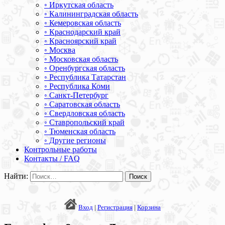
◦ Иркутская область
◦ Калининградская область
◦ Кемеровская область
◦ Краснодарский край
◦ Красноярский край
◦ Москва
◦ Московская область
◦ Оренбургская область
◦ Республика Татарстан
◦ Республика Коми
◦ Санкт-Петербург
◦ Саратовская область
◦ Свердловская область
◦ Ставропольский край
◦ Тюменская область
◦ Другие регионы
Контрольные работы
Контакты / FAQ
Найти:
Вход
|
Регистрация
|
Корзина