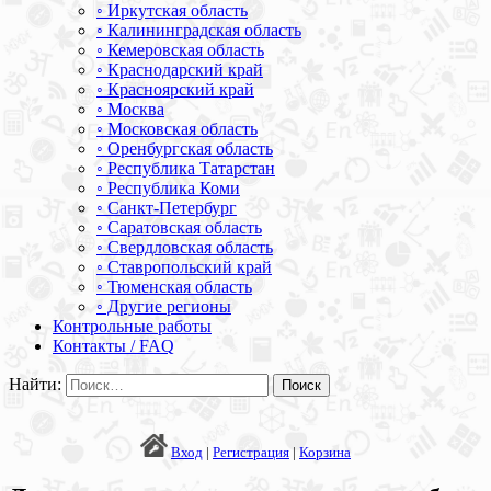
◦ Иркутская область
◦ Калининградская область
◦ Кемеровская область
◦ Краснодарский край
◦ Красноярский край
◦ Москва
◦ Московская область
◦ Оренбургская область
◦ Республика Татарстан
◦ Республика Коми
◦ Санкт-Петербург
◦ Саратовская область
◦ Свердловская область
◦ Ставропольский край
◦ Тюменская область
◦ Другие регионы
Контрольные работы
Контакты / FAQ
Найти:
Вход
|
Регистрация
|
Корзина