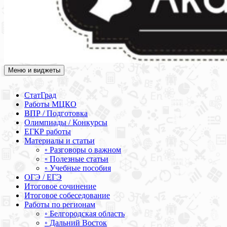
Меню и виджеты
Академия СОВА
Подготовка к ЕГЭ, ОГЭ, ВПР, МЦКО, СтатГрад, КДР, ВОШ,
олимпиады и конкурсы
СтатГрад
Работы МЦКО
ВПР / Подготовка
Олимпиады / Конкурсы
ЕГКР работы
Материалы и статьи
◦ Разговоры о важном
◦ Полезные статьи
◦ Учебные пособия
ОГЭ / ЕГЭ
Итоговое сочинение
Итоговое собеседование
Работы по регионам
◦ Белгородская область
◦ Дальний Восток